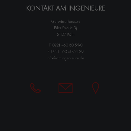
KONTAKT AM INGENIEURE
Drop us a line
info@yourdomain.com
Gut Maarhausen
ABOUT US
Eiler Straße 3j
51107 Köln
Lorem ipsum dolor sit amet, consectetuer adipiscing elit.
T:
0221 - 60 60 54-0
Aenean commodo ligula eget dolor. Aenean massa. Cum sociis
F: 0221 - 60 60 54-29
natoque penatibus et magnis dis parturient montes, nascetur
info@amingenieure.de
ridiculus mus. Donec quam felis, ultricies nec.