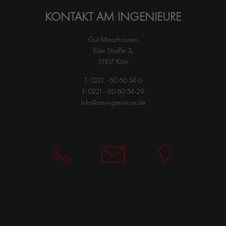
Drop us a line
KONTAKT AM INGENIEURE
info@yourdomain.com
Gut Maarhausen
ABOUT US
Eiler Straße 3j
51107 Köln
Lorem ipsum dolor sit amet, consectetuer adipiscing elit.
T:
0221 - 60 60 54-0
Aenean commodo ligula eget dolor. Aenean massa. Cum sociis
F: 0221 - 60 60 54-29
natoque penatibus et magnis dis parturient montes, nascetur
info@amingenieure.de
ridiculus mus. Donec quam felis, ultricies nec.