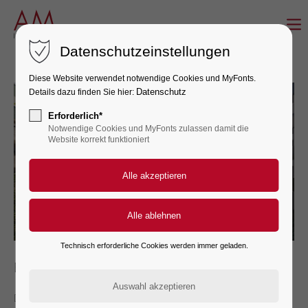
LOGIN
Datenschutzeinstellungen
Benutzername
Diese Website verwendet notwendige Cookies und MyFonts.
Datenschutz
Details dazu finden Sie hier:
Erforderlich*
Notwendige Cookies und MyFonts zulassen damit die
Passwort
Website korrekt funktioniert
Anmelden
Register
|
Lost your password?
Technisch erforderliche Cookies werden immer geladen.
BAUSTART ´DIE WELLE KÖLN´
Telefon: 0221 - 60 60 54-0
Der Bau des neuen Quartiers am Raderberggürtel in Köln hat